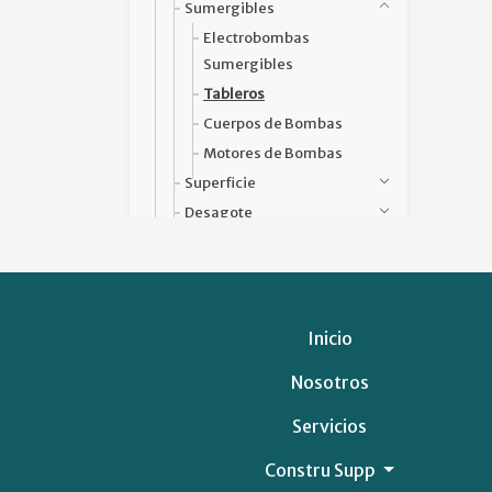
Sumergibles
Electrobombas
Sumergibles
Tableros
Cuerpos de Bombas
Motores de Bombas
Superficie
Desagote
Profesionales
Otras/Accesorios
Ruedas Industriales SHS
SRL(pedir Catálogo PDF)
Inicio
Materiales Eléctricos CLEOS S.A.
Nosotros
(pedir Catálogo PDF)
SERVICIOS FINANCIEROS
Servicios
SOLUCIONES COMERCIALES
Constru Supp