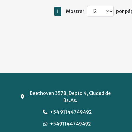
Mostrar
por pág
1
Beethoven 3578, Depto 4, Ciudad de
Bs.As.
+54 91144749492
+5491144749492