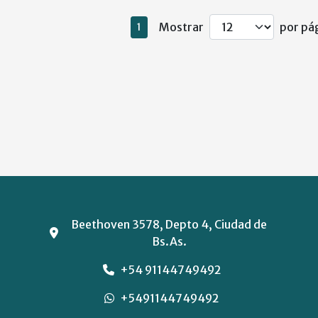
Mostrar
por pág
1
Beethoven 3578, Depto 4, Ciudad de
Bs.As.
+54 91144749492
+5491144749492