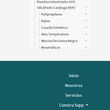
Ruedas Industriales SHS
SRL(pedir Catálogo PDF)
Polipropileno
Nylon
Caucho Sintético
Alta Temperatura
Maciza De Goma Negra
Neumáticas
Chapa
Accesorios
Sommier
Sector Salud
Inicio
Carrito De Supermercado
Nosotros
Cortadora De Cesped
Cortadora de Cesped
Servicios
Carrito de Compras
Constru Supp
Porton De Acero