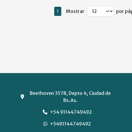
Mostrar
por pág
1
Beethoven 3578, Depto 4, Ciudad de
Bs.As.
+54 91144749492
+5491144749492