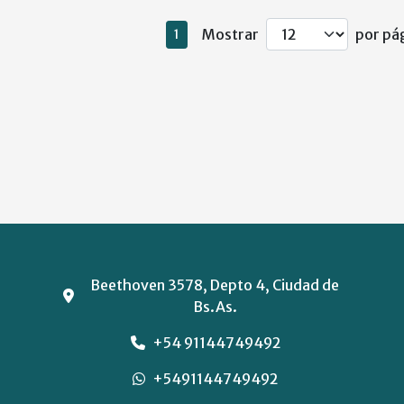
Mostrar
por pág
1
Beethoven 3578, Depto 4, Ciudad de
Bs.As.
+54 91144749492
+5491144749492