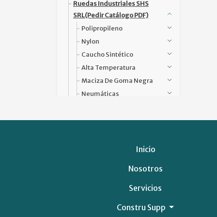
Ruedas Industriales SHS
SRL(pedir Catálogo PDF)
Polipropileno
Nylon
Caucho Sintético
Alta Temperatura
Maciza De Goma Negra
Neumáticas
Chapa
Accesorios
Sommier
Sector Salud
Inicio
Carrito De Supermercado
Nosotros
Cortadora De Cesped
Porton De Acero
Servicios
Andamio
Constru Supp
Sillon De Oficina