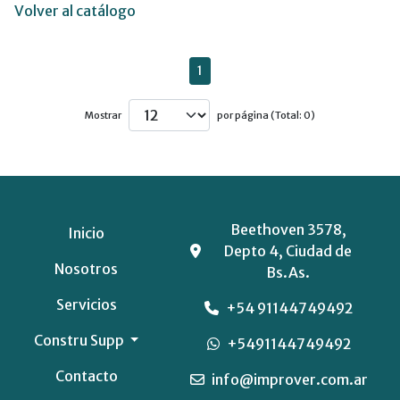
Volver al catálogo
1
Mostrar
por página (Total: 0)
Beethoven 3578,
Inicio
Depto 4, Ciudad de
Nosotros
Bs.As.
Servicios
+54 91144749492
Constru Supp
+5491144749492
Contacto
info@improver.com.ar